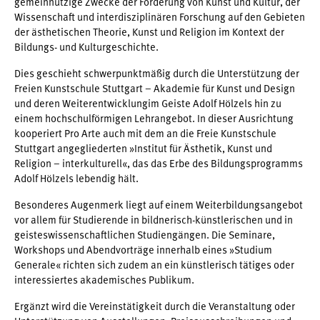
gemeinnützige Zwecke der Förderung von Kunst und Kultur, der
Wissenschaft und interdisziplinären Forschung auf den Gebieten
der ästhetischen Theorie, Kunst und Religion im Kontext der
Bildungs- und Kulturgeschichte.
Dies geschieht schwerpunktmäßig durch die Unterstützung der
Freien Kunstschule Stuttgart – Akademie für Kunst und Design
und deren Weiterentwicklungim Geiste Adolf Hölzels hin zu
einem hochschulförmigen Lehrangebot. In dieser Ausrichtung
kooperiert Pro Arte auch mit dem an die Freie Kunstschule
Stuttgart angegliederten »Institut für Ästhetik, Kunst und
Religion – interkulturell«, das das Erbe des Bildungsprogramms
Adolf Hölzels lebendig hält.
Besonderes Augenmerk liegt auf einem Weiterbildungsangebot
vor allem für Studierende in bildnerisch-künstlerischen und in
geisteswissenschaftlichen Studiengängen. Die Seminare,
Workshops und Abendvorträge innerhalb eines »Studium
Generale« richten sich zudem an ein künstlerisch tätiges oder
interessiertes akademisches Publikum.
Ergänzt wird die Vereinstätigkeit durch die Veranstaltung oder