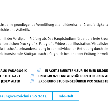
hst eine grundlegende Vermittlung aller bildnerischer Grundfertigk
ichte und Ästhetik.
mit der Vordiplom-Prüfung ab. Das Hauptstudium fördert die freie krea
Fachbereichen Druckgrafik, Fotografie/Video oder Illustration/Visualisi
kritische Auseinandersetzung in der individuellen Betreuung durch die
eie Kunstschule Stuttgart nach erfolgreich bestandener Prüfung ihr wei
HAUS-PÄDAGOGIK
IN ACHT SEMESTERN ZUR EIGENEN BILDN
LE STUTTGART
UNBEGRENZTE KREATIVITÄT DURCH EIGENEN A
 JEDEM ALTER
1.500 EURO STUDIENGEBÜHREN PRO SEMEST
lesungsverzeichnis SS 2025
Info-Heft