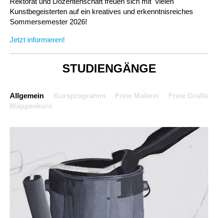
Rektorat und Dozentenschaft freuen sich mit ­ vielen
Kunstbegeisterten auf ein kreatives und erkenntnisreiches
Sommersemester 2026!
Jetzt informieren!
STUDIENGÄNGE
Allgemein
Kursprogramm
Freie Malerei
Freie Grafik
Mappenkurs