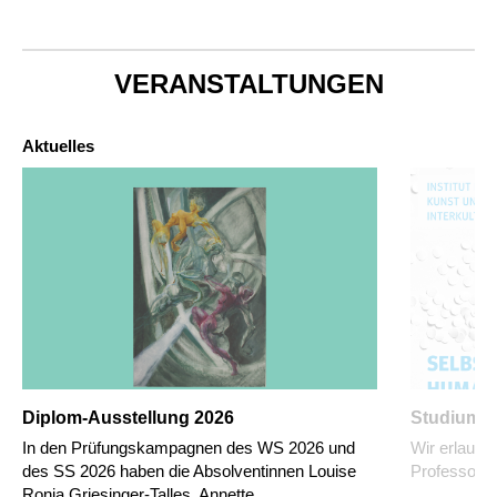
VERANSTALTUNGEN
Aktuelles
Diplom-Ausstellung 2026
Studium G
In den Prüfungskampagnen des WS 2026 und
Wir erlaube
des SS 2026 haben die Absolventinnen Louise
Professor D
Ronja Griesinger-Talles, Annette