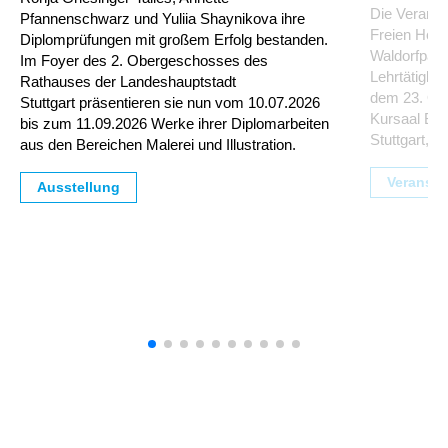
Die Veransta
Pfannenschwarz und Yuliia Shaynikova ihre
Freien Hoch
Diplomprüfungen mit großem Erfolg bestanden.
Waldorfpäda
Im Foyer des 2. Obergeschosses des
Lehrtätigke
Rathauses der Landeshauptstadt
dem 23. Ok
Stuttgart präsentieren sie nun vom 10.07.2026
Kursaal Bad
bis zum 11.09.2026 Werke ihrer Diplomarbeiten
Stuttgart, st
aus den Bereichen Malerei und Illustration.
Veransta
Ausstellung